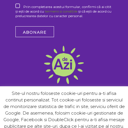
Prin completarea acestui formular, confirmi că ai citit
și ești de acord cu
termenii si condițiile
și că ești de acord cu
prelucrearea datelor cu caracter personal.
ABONARE
Site-ul nostru foloseste cookie-uri pentru a-ti afisa
Adresa
Meniu
continut personalizat. Tot cookie-uri foloseste si serviciul
Morad Foods SRL
Supe
de monitorizare statistica de trafic in site, serviciu oferit de
Drumul Nisipoasa 46-52, Sector 1,
Smoothies
Bucuresti, ROMÂNIA
Google. De asemenea, folosim cookie-uri gestionate de
Sucuri
salut@deazi.eu
Google, Facebook si DoubleClick pentru a-ti afisa mesaje
Unde găsești
Contact
publicitare pe alte site-uri, dupa ce l-ai vizitat pe al nostru.