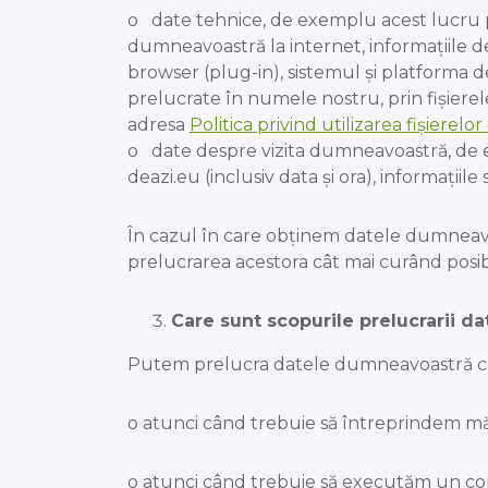
o date tehnice, de exemplu acest lucru p
dumneavoastră la internet, informațiile de 
browser (plug-in), sistemul și platforma de
prelucrate în numele nostru, prin fişierele
adresa
Politica privind utilizarea fișierelor
o date despre vizita dumneavoastră, de ex
deazi.eu (inclusiv data și ora), informațiil
În cazul în care obținem datele dumneavoa
prelucrarea acestora cât mai curând posib
Care sunt scopurile prelucrarii dat
Putem prelucra datele dumneavoastră cu 
o atunci când trebuie să întreprindem m
o atunci când trebuie să executăm un co