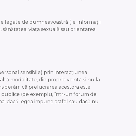
le legate de dumneavoastră (i.e. informații
ce, sănătatea, viața sexuală sau orientarea
ersonal sensibile) prin interacțiunea
ltă modalitate, din proprie voință și nu la
nsiderăm că prelucrarea acestora este
te publice (de exemplu, într-un forum de
umai dacă legea impune astfel sau dacă nu