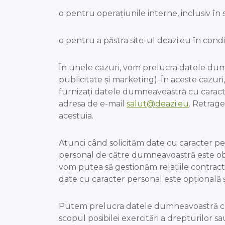
o pentru operațiunile interne, inclusiv în 
o pentru a păstra site-ul deazi.eu în condiț
În unele cazuri, vom prelucra datele du
publicitate și marketing). În aceste cazu
furnizați datele dumneavoastră cu caracte
adresa de e-mail
salut@deazi.eu
. Retrage
acestuia.
Atunci când solicităm date cu caracter pe
personal de către dumneavoastră este obl
vom putea să gestionăm relațiile contractu
date cu caracter personal este opțională și
Putem prelucra datele dumneavoastră cu c
scopul posibilei exercitări a drepturilor 