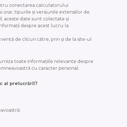
ntru conectarea calculatorului
rar, tipurile și versiunile extensiilor de
l; aceste date sunt colectate și
informații despre acest lucru la
ă de clicuri către, prin și de la site-ul
rniza toate informațiile relevante despre
dumneavoastră cu caracter personal.
 al prelucrării?
avoastră;