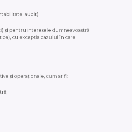
tabilitate, audit);
ți) și pentru interesele dumneavoastră
tice), cu excepția cazului în care
e și operaționale, cum ar fi:
tră;