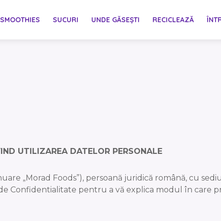
SMOOTHIES
SUCURI
UNDE GĂSEȘTI
RECICLEAZĂ
ÎNT
VIND UTILIZAREA DATELOR PERSONALE
uare „Morad Foods”), persoană juridică română, cu sediul
de Confidentialitate pentru a vă explica modul în care 