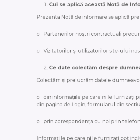
Cui se aplică această Notă de In
Prezenta Notă de informare se aplică prel
o Partenerilor noştri contractuali precum f
o Vizitatorilor și utilizatorilor site-ului nos
Ce date colectăm despre dumne
Colectăm și prelucrăm datele dumneavoas
o din informațiile pe care ni le furnizaț
din pagina de Login, formularul din secti
o prin corespondența cu noi prin telefon, 
Informațiile pe care ni le furnizați pot i