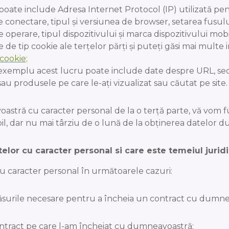
oate include Adresa Internet Protocol (IP) utilizată pe
conectare, tipul și versiunea de browser, setarea fusului o
 operare, tipul dispozitivului și marca dispozitivului mobi
 de tip cookie ale terțelor părți și puteți găsi mai multe 
 cookie;
emplu acest lucru poate include date despre URL, secvenț
e sau produsele pe care le-ați vizualizat sau căutat pe site.
stră cu caracter personal de la o terță parte, vă vom fu
il, dar nu mai târziu de o lună de la obținerea datelor 
elor cu caracter personal si care este temeiul juridic
caracter personal în următoarele cazuri:
ăsurile necesare pentru a încheia un contract cu dumne
ntract pe care l-am încheiat cu dumneavoastră;