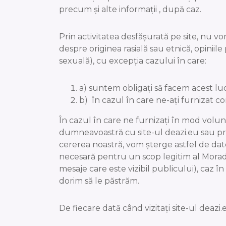
precum și alte informații , după caz.
Prin activitatea desfășurată pe site, nu v
despre originea rasială sau etnică, opiniile
sexuală), cu excepția cazului în care:
a) suntem obligați să facem acest luc
b) în cazul în care ne-ați furnizat
În cazul în care ne furnizați în mod volun
dumneavoastră cu site-ul deazi.eu sau prin
cererea noastră, vom șterge astfel de da
necesară pentru un scop legitim al Morad 
mesaje care este vizibil publicului), caz
dorim să le păstrăm.
De fiecare dată când vizitați site-ul dea