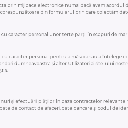
cta prin mijloace electronice numai dacă avem acordul d
aseta corespunzătoare din formularul prin care colectăm 
.
u caracter personal unor terțe părți, în scopuri de ma
 cu caracter personal pentru a măsura sau a înțelege c
mandări dumneavoastră și altor Utilizatori ai site-ului no
tia.
e bunuri și efectuării plăților în baza contractelor releva
, date de contact de afaceri, date bancare și codul de ide