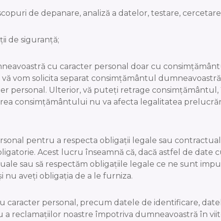
scopuri de depanare, analiză a datelor, testare, cercetare, 
ii de siguranță;
mneavoastră cu caracter personal doar cu consimțământul
ri, vă vom solicita separat consimțământul dumneavoastră
r personal. Ulterior, vă puteți retrage consimțământul, î
rea consimţământului nu va afecta legalitatea prelucrări
rsonal pentru a respecta obligații legale sau contractual
igatorie. Acest lucru înseamnă că, dacă astfel de date c
ale sau să respectăm obligațiile legale ce ne sunt impuse
 nu aveți obligația de a le furniza.
aracter personal, precum datele de identificare, datele
sau a reclamațiilor noastre împotriva dumneavoastră în vi