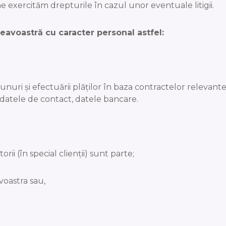
ne exercităm drepturile în cazul unor eventuale litigii.
eavoastră cu caracter personal astfel:
 de bunuri și efectuării plăților în baza contractelor relev
, datele de contact, datele bancare.
rii (în special clienții) sunt parte;
voastra sau,