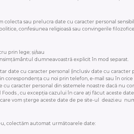
om colecta sau prelucra date cu caracter personal sensibi
 politice, confesiunea religioasă sau convingerile filozofi
ru prin lege; și/sau
 consimțământul dumneavoastră explicit în mod separat.
tar date cu caracter personal (inclusiv date cu caracter p
 corespondența cu noi prin telefon, e-mail sau în orice a
te cu caracter personal din sistemele noastre dacă nu co
Foods , cu excepția cazului în care ați făcut aceste da
 în care vom șterge aceste date de pe site-ul deazi.eu n
zi.eu, colectăm automat următoarele date: