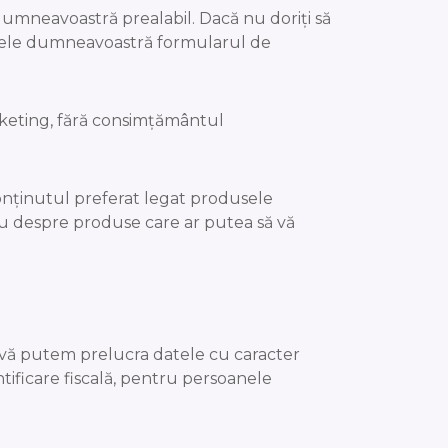
umneavoastră prealabil. Dacă nu doriți să
datele dumneavoastră formularul de
rketing, fără consimțământul
onținutul preferat legat produsele
stru despre produse care ar putea să vă
nte, vă putem prelucra datele cu caracter
ntificare fiscală, pentru persoanele