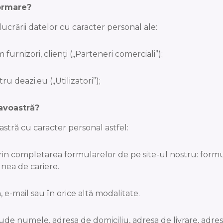
formare?
ucrării datelor cu caracter personal ale:
urnizori, clienți („Parteneri comerciali”);
tru deazi.eu („Utilizatori”);
avoastră?
tră cu caracter personal astfel:
i prin completarea formularelor de pe site-ul nostru: for
unea de cariere.
e-mail sau în orice altă modalitate.
nclude numele, adresa de domiciliu, adresa de livrare, adre