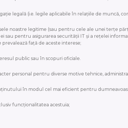
ie legală (i.e. legile aplicabile în relaţiile de muncă, con
ele noastre legitime (sau pentru cele ale unei terțe păr
ei sau pentru asigurarea securității IT și a rețelei informa
revalează față de aceste interese;
resul public sau în scopuri oficiale.
r personal pentru diverse motive tehnice, administrativ
nținutului în modul cel mai eficient pentru dumneavoas
lusiv funcționalitatea acestuia;