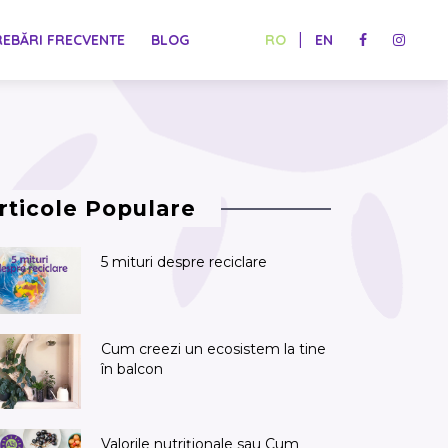
|
REBĂRI FRECVENTE
BLOG
RO
EN
rticole Populare
5 mituri despre reciclare
Cum creezi un ecosistem la tine
în balcon
Valorile nutriționale sau Cum