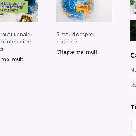
e nutriționale
5 mituri despre
m înțelegi ce
reciclare
ci
Citește mai mult
C
e mai mult
Nu
Re
T