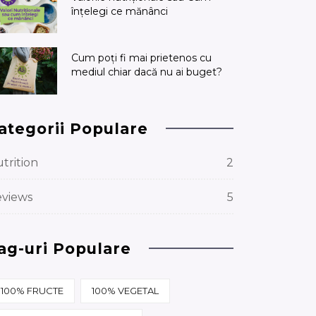
înțelegi ce mănânci
Cum poți fi mai prietenos cu
mediul chiar dacă nu ai buget?
ategorii Populare
trition
2
views
5
ag-uri Populare
100% FRUCTE
100% VEGETAL