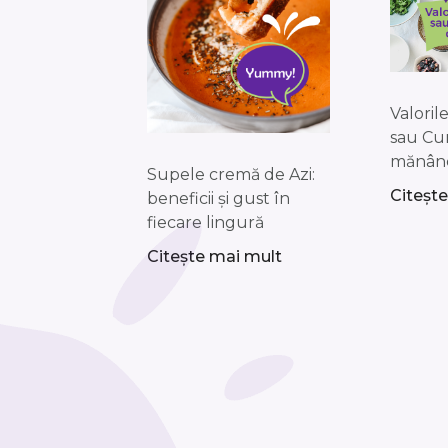
Valoril
sau Cu
mănân
Supele cremă de Azi:
Citeșt
beneficii și gust în
fiecare lingură
Citește mai mult