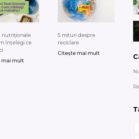
e nutriționale
5 mituri despre
m înțelegi ce
reciclare
ci
Citește mai mult
C
e mai mult
Nu
Re
T