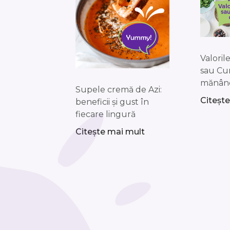
Valoril
sau Cu
mănân
Supele cremă de Azi:
Citeșt
beneficii și gust în
fiecare lingură
Citește mai mult