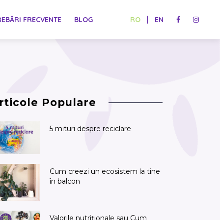
|
REBĂRI FRECVENTE
BLOG
RO
EN
rticole Populare
5 mituri despre reciclare
Cum creezi un ecosistem la tine
în balcon
Valorile nutriționale sau Cum