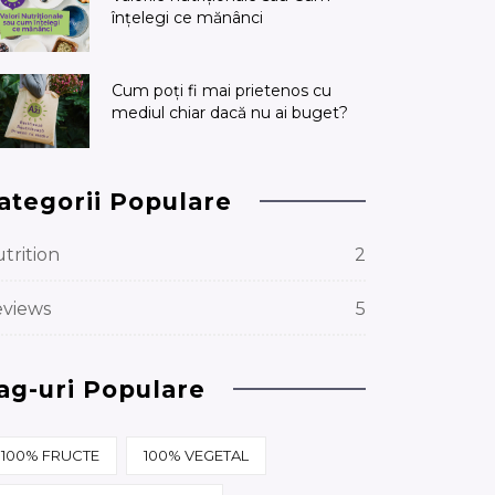
înțelegi ce mănânci
Cum poți fi mai prietenos cu
mediul chiar dacă nu ai buget?
ategorii Populare
trition
2
views
5
ag-uri Populare
100% FRUCTE
100% VEGETAL