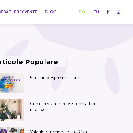
|
REBĂRI FRECVENTE
BLOG
RO
EN
rticole Populare
5 mituri despre reciclare
Cum creezi un ecosistem la tine
în balcon
Valorile nutriționale sau Cum