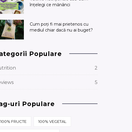
înțelegi ce mănânci
Cum poți fi mai prietenos cu
mediul chiar dacă nu ai buget?
ategorii Populare
trition
2
views
5
ag-uri Populare
100% FRUCTE
100% VEGETAL