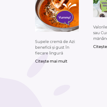
Valoril
sau Cu
mănân
Supele cremă de Azi:
Citeșt
beneficii și gust în
fiecare lingură
Citește mai mult