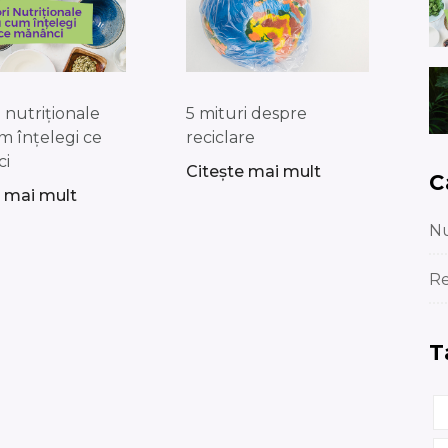
e nutriționale
5 mituri despre
m înțelegi ce
reciclare
ci
Citește mai mult
C
e mai mult
Nu
Re
T