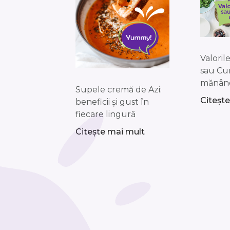
Valoril
sau Cu
mănân
Supele cremă de Azi:
Citeșt
beneficii și gust în
fiecare lingură
Citește mai mult