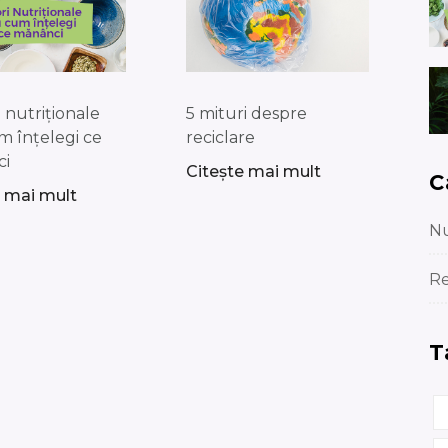
e nutriționale
5 mituri despre
m înțelegi ce
reciclare
ci
Citește mai mult
C
e mai mult
Nu
Re
T