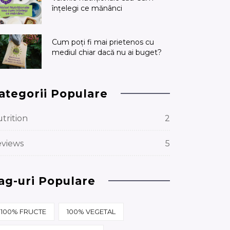
înțelegi ce mănânci
Cum poți fi mai prietenos cu
mediul chiar dacă nu ai buget?
ategorii Populare
trition
2
views
5
ag-uri Populare
100% FRUCTE
100% VEGETAL