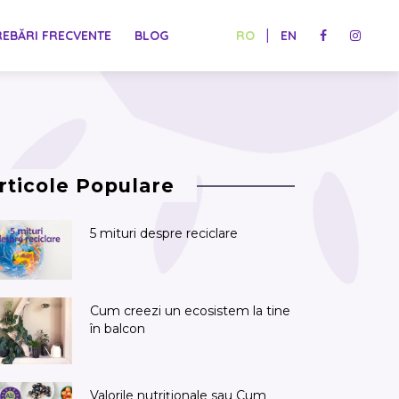
|
REBĂRI FRECVENTE
BLOG
RO
EN
rticole Populare
5 mituri despre reciclare
Cum creezi un ecosistem la tine
în balcon
Valorile nutriționale sau Cum